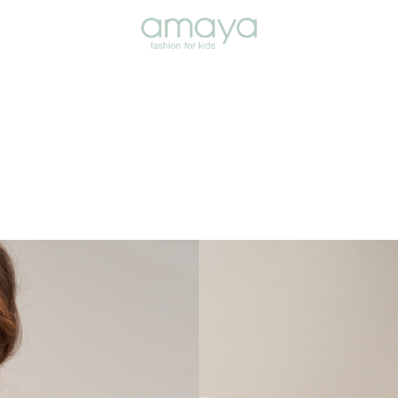
Inicio
/
Romantic Girl
/ Vestid
Vestido de comu
Susurro, un vestido discre
en el recuerdo.