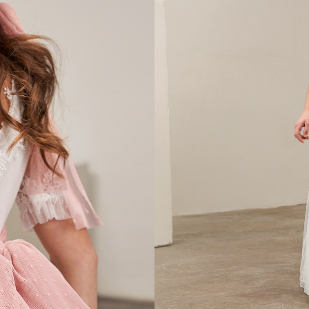
Cómo Conseguirlo
Tiendas asociadas
Descripción
Vestido de niña de comu
de guipur.