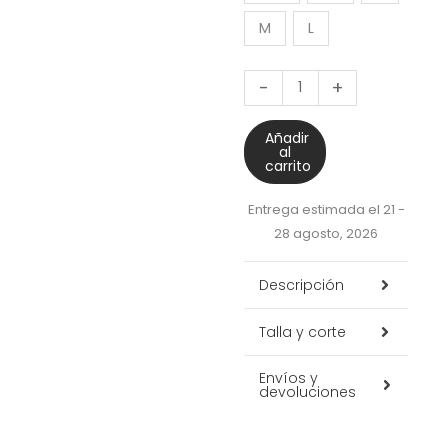
&
M
L
White
2
-
+
piezas
cantidad
Añadir
al
carrito
Entrega estimada el 21 -
28 agosto, 2026
Descripción
Talla y corte
Envíos y
devoluciones