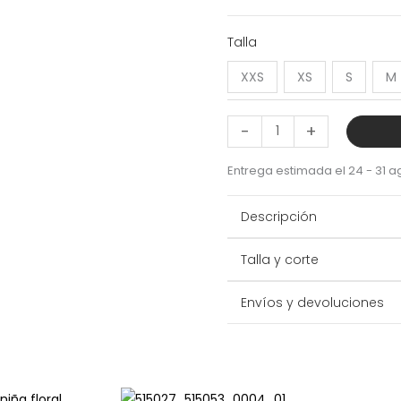
Conjunto
Talla
Fluid
XXS
XS
S
M
Shape
Green
-
+
2
piezas
Entrega estimada el 24 - 31 a
cantidad
Descripción
Talla y corte
Envíos y devoluciones