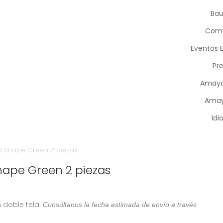
Bau
Com
Eventos 
Pr
Amaya
Amay
Id
id Shape Green 2 piezas
hape Green 2 piezas
 doble tela.
Consúltanos la fecha estimada de envío a través