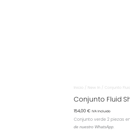
Inicio
/
New In
/ Conjunto Flu
Conjunto Fluid S
154,00
€
IVA Incluido
Conjunto verde 2 piezas en
de nuestro WhatsApp.