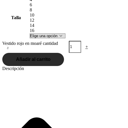
6
8
10
Talla
12
14
16
Vestido rojo en moaré cantidad
-
+
Añadir al carrito
Descripción