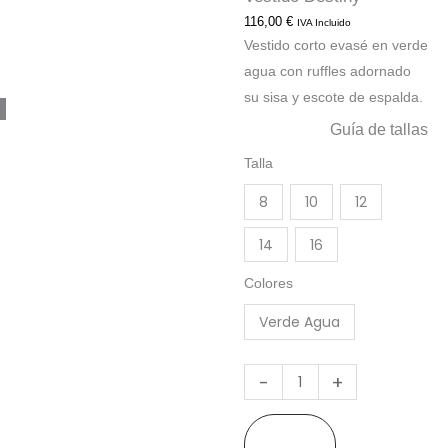
116,00
€
IVA Incluido
Vestido corto evasé en verde
agua con ruffles adornado
su sisa y escote de espalda.
Guía de tallas
Vestido
Talla
Destiny
8
10
12
cantidad
14
16
Colores
Verde Agua
-
+
Añadir
al