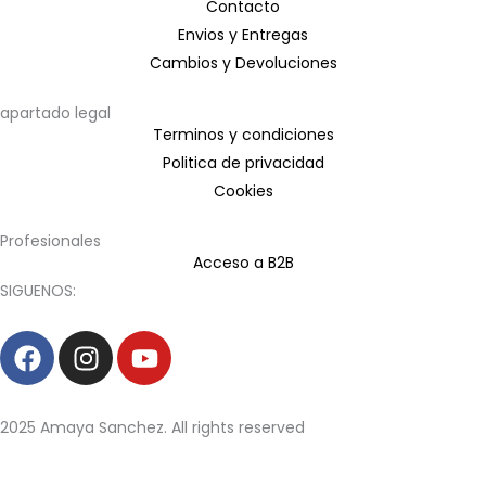
Contacto
Envios y Entregas
Cambios y Devoluciones
apartado legal
Terminos y condiciones
Politica de privacidad
Cookies
Profesionales
Acceso a B2B
SIGUENOS:
F
I
Y
a
n
o
c
s
u
e
t
t
2025 Amaya Sanchez. All rights reserved
b
a
u
o
g
b