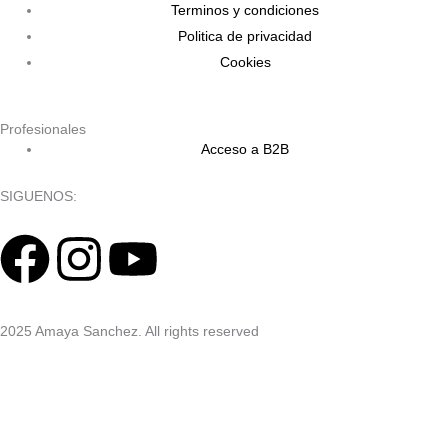
Terminos y condiciones
Politica de privacidad
Cookies
Profesionales
Acceso a B2B
SIGUENOS:
F
I
Y
a
n
o
2025 Amaya Sanchez. All rights reserved
c
s
u
e
t
t