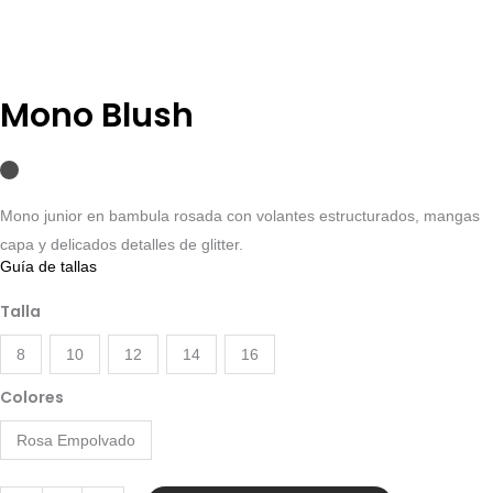
Mono Blush
Mono junior en bambula rosada con volantes estructurados, mangas
capa y delicados detalles de glitter.
Guía de tallas
Mono
Talla
Blush
cantidad
8
10
12
14
16
Colores
Rosa Empolvado